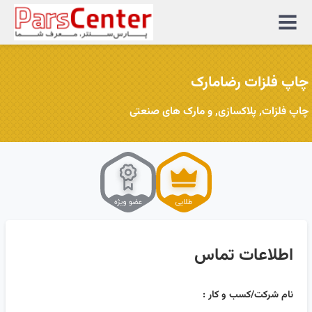
منوی
سایت
چاپ فلزات رضامارک
چاپ فلزات, پلاکسازی, و مارک های صنعتی
اطلاعات تماس
نام شرکت/کسب و کار :