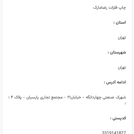
چاپ فلزات رضامارک
استان :
تهران
شهرستان :
تهران
ادامه آدرس :
شهرک صنعتی چهاردانگه - خیابان۲۱ - مجتمع تجاری پارسیان - پلاک ۴ ؛
؛
کدپستی :
3319141827