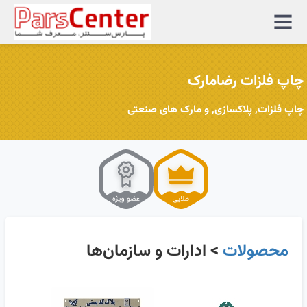
منوی
سایت
چاپ فلزات رضامارک
چاپ فلزات, پلاکسازی, و مارک های صنعتی
محصولات
> ادارات و سازمان‌ها