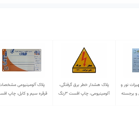
یزات نور و
پلاک هشدار خطر برق گرفتگی،
پلاک آلومینیومی مشخصات
 و برجسته
آلومینیومی، چاپ افست ۳رنگ
قرقره سیم و کابل، چاپ افس
و برجسته
و برجسته