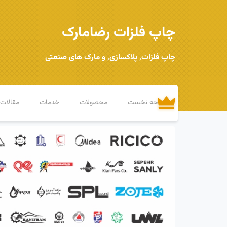
چاپ فلزات رضامارک
چاپ فلزات, پلاکسازی, و مارک های صنعتی
صفحه نخست
محصولات
خدمات
مقالات