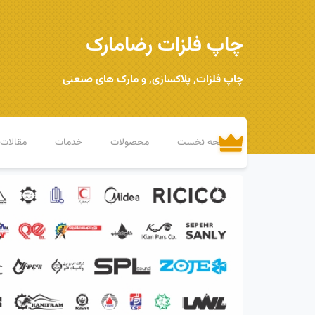
چاپ فلزات رضامارک
چاپ فلزات, پلاکسازی, و مارک های صنعتی
صفحه نخست
محصولات
خدمات
مقالات